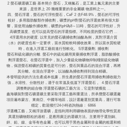
2 螢石礦選礦工藝 基本簡介 螢石，又稱氟石，是工業上氟元素的主要
來源，是世界上 20 幾種重要的非金屬礦 物原料之一。
四、螢石浮選，螢石的可浮性螢石，CaF 2 含F48.9%，螢石的可浮性
較好，多用脂肪酸類作捕收劑，礦漿的pH對螢石的浮選效果有很大影
響，當使用油酸作捕收劑，礦漿的pH為8～11時，螢石的可浮性好，升
高礦漿溫度、也可以提高瑩石的浮選指標。不同粒度的螢石它們 ...
4浮選用水的硬度. 以常見的螢石礦捕收劑油酸為例，其對浮選介質
（水）的硬度也有一定要求，當水質較軟時捕收效果，所以當水質較硬
時，在進入浮選工藝前進行預軟化。 5浮選藥劑. 捕收劑
螢石和硫化礦的分離. 螢石中的硫化礦用黃藥捕收劑浮選，脂肪酸捕收
劑浮選螢石。在螢石浮選中，加入少量硫化物礦物抑制殘留硫化物礦
物，保證螢石精礦的質量也是可行的，螢石與重晶石的混合浮選，再將
其分離。在混合浮選中，以油酸為捕收劑得到混合精礦。
本發明提供的方法生產成本低廉，所生產的螢石浮選用捕收劑捕收能力
強，水溶性、分散性好，適于在常溫及低溫下浮選螢石 。 4.螢石浮選
調整劑的組合物 浮選螢石礦的工藝方法，它是對號獲批 …
鑫海礦裝對螢石礦選礦主要采取浮選工藝和重選法，所承攬螢石礦選廠
項目遍布蒙古、東南亞、中國等地區，設計選廠選別質量高，運行可靠
穩定，歡迎撥打24小時咨詢熱線： 6866
浮選機工藝，又稱浮游選礦，是指利用利用礦物表面的物理化學性質差
異選別礦物顆粒的過程，是應用廣泛的選礦方法。主要用于選別銅、
鋅、鉛、鎳、金等有色金屬，也可以用于黑色金屬和非金屬的粗選和精