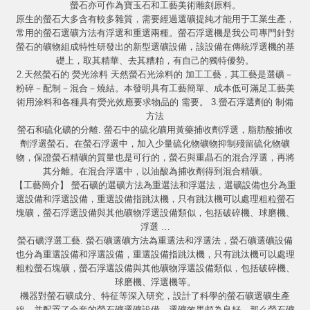
螢石亦可作為寶玉石和工藝美術雕刻原料。
原生的螢石大多含有較多雜質，需要經過選礦提純才能用于工業生產，
常用的螢石選礦方法有浮選和重選兩種。螢石浮選機是我公司專門針對
螢石的礦物組成特性研發出的新型選礦設備，該設備在傳統浮選機的基
礎上，取其精華、去其糟粕，有自己的獨特優勢。
2.天然螢石的 熒光涂料 天然螢石光涂料的 加工工藝，其工藝是選礦－
粉碎－配制－混合－燒結。本發明具有工藝簡單、成本低可滿足工藝美
術用涂料和各種具有熒光效應要求物品的 需要。 3.螢石浮選劑的 制備
方法
螢石和硫化礦的分離. 螢石中的硫化礦用黃藥捕收劑浮選，脂肪酸捕收
劑浮選螢石。在螢石浮選中，加入少量硫化物礦物抑制殘留硫化物礦
物，保證螢石精礦的質量也是可行的，螢石與重晶石的混合浮選，再將
其分離。在混合浮選中，以油酸為捕收劑得到混合精礦。
【工藝簡介】 螢石礦的選礦方法為重選法和浮選法，選礦設備也分為重
選設備和浮選設備，重選設備指跳汰機，只有跳汰機可以處理粗粒螢石
塊礦，螢石浮選設備與其他礦物浮選設備類似，包括破碎機、球磨機、
浮選 …
螢石礦浮選工藝. 螢石礦選礦方法為重選法和浮選法，螢石礦選礦設備
也分為重選設備和浮選設備，重選設備指跳汰機，只有跳汰機可以處理
粗粒螢石塊礦，螢石浮選設備與其他礦物浮選設備類似，包括破碎機、
球磨機、浮選機等。
機器對螢石礦成分、特征等深入研究，設計了科學的螢石礦選礦生產
線，并配置了全套的螢石礦選礦設備，選礦效果頗為良好。那么螢石礦