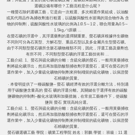
選礦設備有哪些？工藝流程是什么呢？
一種螢石除鈣選礦工藝，它是由一次粗選、多次精選作業組成，以油酸
或其代用品作為捕收劑進行粗選，以硫酸與酸性水玻璃的混合物作為 含
物的抑制劑，硫酸與酸性水玻璃的比例為1∶0.5～1∶2，聯合用量為0.5～
1.5kg／t原礦 ...
在螢石礦的浮選中，其浮選藥劑的選擇關重要。螢石礦床根據伴生礦物
不同則可分為石英型、方解石型、重晶石型以及多金屬共生型螢石礦。
由于不同類型螢石礦所含脈石礦物種類不同，因此，浮選工藝及藥劑也
有所不同，不同類型螢石礦的浮選工藝技術和 ...
工藝介紹. 1、螢石與硫化礦的分離：含硫化礦的螢石，一般用黃藥捕收
劑將硫化礦浮出，然后再加脂肪酸類捕收劑浮選螢石，還可在螢石的浮
選作業中，加入少量硫化礦物抑制劑來抑制殘留的硫化礦物，以保證螢
石精礦的質量。
· 本發明提供了一種碳酸鹽-- 螢石 礦經濟有效的浮選分離方法，特別適
用于碳酸鹽含量高的 螢石 礦的浮選分離。其關鍵在于選擇有效的碳酸
鹽礦物的抑制劑--酸化水玻璃和加藥措施，在常規工藝條件下，使碳酸
鹽與 螢石 實現高純分選。
工藝介紹. 1、螢石與硫化礦的分離：含硫化礦的螢石，一般用黃藥捕收
劑將硫化礦浮出，然后再加脂肪酸類捕收劑浮選螢石，還可在螢石的浮
選作業中，加入少量硫化礦物抑制劑來抑制殘留的硫化礦物，以保證螢
石精礦的質量。
螢石礦選礦工藝 學院：礦業工程學院 姓名：郭鵬 學號： 班級：11 選