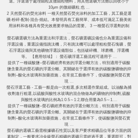
選。浮選適于處理細粒及微細粒物料，用其他選礦方法難以回收小于
10μm 的微細礦粒,也 ...
2 天然螢石的熒光涂料 一種天然螢石熒光涂料的加工工藝，其工藝是選
礦-粉碎-配制-混合-燒結。本發明具有工藝簡單、成本低可滿足工藝美術
用涂料和各種具有熒光效應要求物品的需要。 3 一種螢石浮選劑的制
…
螢石礦選礦方法為重選法和浮選法，螢石礦選礦設備也分為重選設備和
浮選設備，重選設備指跳汰機，只有跳汰機可以處理粗粒螢石塊礦，螢
石浮選設備與其他礦物浮選設備類似，包括破碎機、球磨機、浮選機
等。 【應用領域】： 螢石礦浮選工藝流程可適用于 ...
提供了一種碳酸鹽--螢石礦經濟有效的浮選分離方法，特別適用于碳酸
鹽含量高的螢石礦的浮選分離。其關鍵在于選擇有效的碳酸鹽礦物的抑
制劑--酸化水玻璃和加藥措施，在常規工藝條件下，使碳酸鹽與螢石實
現 …
螢石浮選工藝 - 工藝一般是由一次粗選,多次精選作業組成。以油酸為捕
收劑進行粗選,以硫酸與酸性水玻璃的混合物做為鈣礦物的抑制劑,硫酸
與酸性水玻璃的比例為1:0.5～1:2,聯合用量為0.5～1....
提供了一種碳酸鹽--螢石礦經濟有效的浮選分離方法，特別適用于碳酸
鹽含量高的螢石礦的浮選分離。其關鍵在于選擇有效的碳酸鹽礦物的抑
制劑--酸化水玻璃和加藥措施，在常規工藝條件下，使碳酸鹽與螢石實
現 …
螢石礦的選礦工藝需根據礦石性質以及客戶要求精礦品位等多方面的因
素制定，一般要求冶金級螢石精礦的選礦只需經過手選，重選即可，對