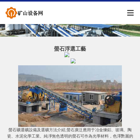
螢石浮選工藝
螢石礦選礦設備及選礦方法介紹,螢石廣泛應用于冶金煉鋁、玻璃、陶
瓷、水泥化學工業。純凈無色透明的螢石可作為光學材料，色澤艷麗的