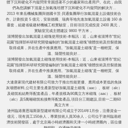
體下沉和硬化不均疑問常常困惑著不少的廠家和出產用戶。在此，由我
們為您講解下混凝土加氣塊坯體下沉和硬化不均疑問的解決方...
2013 年東岳機械集團與德國卡茨·貝通集團舉行加氣混凝土設備技術合
作。計劃投資 5 億元，安裝德國、瑞典等地先進加氣混凝土設備 160 余
臺套，組建省級建材機械工程實驗室，目前項目完成投資 2400 萬元，
實驗室完成主體建設 9800 平方米 。
淄博開發出加氣混凝土砌塊使用技術-本報訊：近，山東省淄博市“世紀
花園”指揮部科研研究開發編制的“加氣混凝土砌塊”墻體技術及控裂措施
取得成果，并在生產中推廣應用。“加氣混凝土砌塊”是一種輕質、保
溫、隔聲性能良好...
淄博開發出加氣混凝土砌塊使用技術-本報訊：近，山東省淄博市“世紀
花園”指揮部科研研究開發編制的“加氣混凝土砌塊”墻體技術及控裂措施
取得成果，并在生產中推廣應用。“加氣混凝土砌塊”是一種輕質、保
溫、隔聲性能良好...
大連唐家現代建材有限公司致力于推出性能更優、應用成本更低的免抹
灰墻體材料,公司主要生產新型砂加氣混凝土砌塊（aac）、板材（alc）
及砌筑粘結劑等配套產品，年產規模為90萬立方米砌塊（aac）、板材
（alc）及5萬噸砌筑粘接劑等配套產品,項目分三期建設,目前一二期60
萬立方米 ...
滄州臨港賽恩瑞斯新型建材有限公司成立于2014年1月份，注冊資金一
億元，現有員工150余人，專業技術人員30余人，公司位于滄州臨港經
濟技術開發區，處于北京兩小時經濟圈和天津一小時經濟圈內，區位優
勢明顯，交通物流便捷。