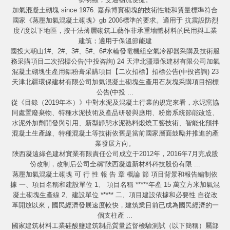
加氣混凝土砌塊 since 1976. 嘉鼎博實砌塊的技術性能和質量標準符合
國家《蒸壓加氣混凝土砌塊》gb 2006標準的要求。適用于 抗震設防烈
度7度以下地區，按干法薄層砌筑工藝作非承重墻體材料的民用與工業
建筑；適用于保溫節能建
國投大朝山1#、2#、3#、5#、6#水輪發電機組空氣冷卻器采購及技術服
務采購項目二次招標公告(中投咨詢) 24 天津北疆環保建材有限公司加氣
混凝土砌塊生產用鋁粉膏采購項目【二次招標】招標公告(中投咨詢) 23
天津北疆環保建材有限公司加氣混凝土砌塊生產用石灰塊采購項目招標
公告(中投 ...
從《目錄（2019年本）》中對水泥及混凝土行業的規定來看，水泥窯協
同處置廢棄物、特種水泥技術及產品研發與應用、粉磨系統節能改造、
水泥外加劑開發與引用、新型靜態水泥熟料煅燒工藝技術、智能化預拌
混凝土生產線、特種混凝土等技術依舊是當前國家層面鼓勵并推進的產
業發展方向。
陜西凝遠綠色建材實業有限責任公司成立于2012年，2016年7月完成股
份改制，改制后公司全稱“陜西凝遠新材料科技股份有限 ...
蒸壓加氣混凝土砌塊 可 行 性 報 告 章 概論 節 項目背景和報告編制依
據 一、項目名稱和建設單位 1、 項目名稱 *****年產 15 萬立方米加氣混
凝土砌塊生產線 2、建設單位 ***** 二、項目建設依據和必要性 自從改
革開放以來，國民經濟發展速度較快，建筑業目前已成為國民經濟的一
個支柱產 ...
國家建筑材料工業硅酸鹽建筑制品質量監督檢驗測試（以下簡稱）屬部