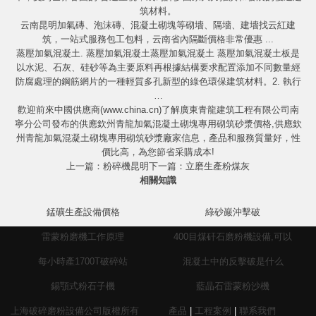
筑材料。
云南昆明加氣磚、泡沫磚、混凝土砌塊等砌墻、隔墻、建墻找云紅建
筑，一站式服務包工包料，云南省內隔斷價格非常優惠 ...
蒸壓加氣混凝土. 蒸壓加氣混凝土蒸壓加氣混凝土 蒸壓加氣混凝土板是
以水泥、石灰、硅砂等為主要原料再根據結構要求配置添加不同數量經
防腐處理的鋼筋網片的一種輕質多孔新型的綠色環保建筑材料。2. 執行
…
歡迎前來中國供應商(www.china.cn)了解廣東青龍建筑工程有限公司南
寧分公司發布的供應欽州青龍加氣混凝土砌塊專用砌筑砂漿價格,供應欽
州青龍加氣混凝土砌塊專用砌筑砂漿廠家信息，產品和服務質量好，性
價比高，為您節省采購成本!
上一篇：
粉碎機昆明
下一篇：
立磨生產粉煤灰
相關知識
錳礦生產設備價格
綠砂巖沖擊破
雷蒙粉磨機工作原理
400目煤矸石磨粉機設備,可以
每小時產1700T破碎站
混凝土中的反擊破是什么
錫顎式粉石子機
藍晶石雷蒙粉沙機
上海破碎磨粉設備公司版權所有
產品
|
工程案例
|
聯系我們