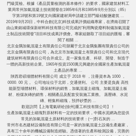
門級質檢。根據《產品質量檢測的基本條件》的要求，國家建筑材料工
業局常州加氣混凝土技術開發在1985年6月和1985年9月分別以（85）
字第18號和第19號文向國家建材局申請建立部門級硅酸鹽建筑 ...
2019年9月20日，中科合創(北京)科技成果評價組織專家，在濟南召開了
由山東銘城環保新材料科技有限公司完成的“利用陶瓷廢料制備加氣混凝
土制品技術開發”項目科技成果評價會。專家組聽取了項目組的匯報，審
閱了相關 ...
北京金隅加氣混凝土有限責任公司隸屬于北京金隅集團有限責任公司的
北京金隅有限責任公司，為北京市加氣混凝土有限責任公司和北京現代
建筑材料有限責任公司合并成立。是一家集生產、科研、開發、制造于
一體的高新技術企業。1965年投資1500萬元興建的全國家生產加氣混凝
土產品的專業 ...
陜西君碩墻體材料有限公司 成立于 2018 年 ，注冊資本為 1000 ，
0000. 00 元 。 公司地址位于北郊，交通便利。 公司 主要是負責 高性
能新型墻體材料、環保材料的銷售，加氣混凝土砌塊、加氣混凝土板
材、粉煤灰磚的銷售，相關產品及配套安裝施工業務。 蒸壓磚、水泥
磚、輕集料砌塊，預拌砂漿的 ...
歡迎訪問【上海電氣研砼(徐州)重工科技有限公司】！
生產加氣混凝土砌塊對原材料有一定的技術要求，中國水泥網為您提供
常見的加氣混凝土原材料的技術要求：(一)對石灰的 ...
常州市名杰建材設備制造有限公司是一家的加氣混凝土設備生產廠家，
具有三十余年的機械設備制造經驗。憑借著的生產和檢測設備，完善的