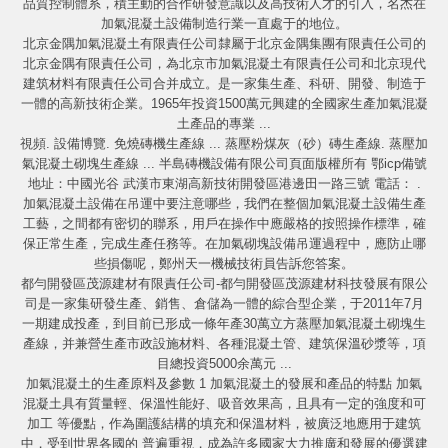
品質控制體系，積主動的合作研發意識以及高技術人才的引入，名杰在
加氣混凝土設備制造行業一直處于的地位。
北京金隅加氣混凝土有限責任公司隸屬于北京金隅集團有限責任公司的
北京金隅有限責任公司，為北京市加氣混凝土有限責任公司和北京現代
建筑材料有限責任公司合并成立。是一家集生產、科研、開發、制造于
一體的高新技術企業。1965年投資1500萬元興建的全國家生產加氣混凝
土產品的專業 ...
視頻. 設備博覽. 免燒磚機生產線 ... 蒸壓粉煤灰（砂）磚生產線. 蒸壓加
氣混凝土砌塊生產線 ... 半島磚機設備有限公司頁面版權所有 鄂icp備號
地址：中國光谷 武漢市東湖高新技術開發區港邊田一路三號 電話： .
加氣混凝土設備在吊運中要注意哪些，我們在整個加氣混凝土設備生產
工藝，之間都有密切的聯系，用戶在操作中應嚴格的按照操作標準，確
保正常生產，完成生產任務等。在加氣砌塊設備吊運過程中，應防止哪
些損傷呢，鄭州天一機械技術員告訴您答案。
都勻開發區茂源建材有限責任公司-都勻開發區茂源建材科技發展有限公
司是一家集研發生產、銷售、倉儲為一體的綜合型企業，于2011年7月
一期建成投產，到目前已形成一條年產30萬立方蒸壓加氣混凝土砌塊生
產線，并兼營生產市政設施材料、各種混凝土管、建筑保溫砂漿等，項
目總投資5000余萬元 ...
加氣混凝土的生產原料及參數 1 加氣混凝土的發展和產品的特點 加氣
混凝土具有質量輕、保溫性能好、吸音效果高，且具有一定的強度和可
加工 等優點，作為圍護結構的填充和保溫材料，被廣泛地應用于建筑
中，受到世界各國的 普遍重視，成為許多國家大力推廣和發展的優選建