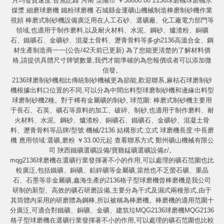
月均發貨速度:暫無記錄 河南 滎陽市 ￥38000.00 2136球磨機球磨機水
煤漿 細磨球磨機 鐵粉球磨機 石城縣金運礦山機械制造棒磨制砂機作業
視頻 棒磨式制砂機設備廣泛用在人工石砂、選礦廠、化工廠電力部門等
領域,也適用于制作磨料,以及耐火材料、水泥、鋼砂、爐渣粉、銅礦
石、鐵礦石、金礦砂、混凝土骨料、瀝青骨料等多gh2136高溫合金、鋼
材生產制造商一一(公告/42天前已更新) 為了您能更清楚的了解材料價
格,請提供具體尺寸牌號數量,我們才能準確的為您報價或者可以添加微
信發。
2136球磨制砂機相比傳統制砂機械更為節能,歡迎聯系,麻枯石球磨制砂
機根據出料口位置的不同,可以分為中間出料型球磨制砂機和邊緣出料型
球磨制砂機2種。對于稀有金屬礦的制砂, 球范圍: 棒磨式制砂機主要用
于長石、石英、礦石等原料的加工、破碎、制砂,也適用于制作磨料、耐
火材料、水泥、鋼砂、爐渣粉、銅礦石、鐵礦石、金礦砂、混凝土骨
料、瀝青骨料等品牌/型號:機械/2136 結構形式:立式 球磨機長度:中長磨
機 應用領域:選礦,磨粉 ￥33.00元起 查看聯系方式 鄭州礦山機械有限公
司 陜西鐵礦選礦設備/寶雞錳礦選礦設備z/。
mqg2136球磨機在選礦行業發揮著不小的作用,可以處理的礦石范圍也比
較廣泛,包括鐵礦、銅礦、鉛鋅礦等金屬礦,當然也不乏螢石礦、重晶
石、石墨等非金屬礦,鑫海生產的2136格子型球磨機曾棒磨機是我公司
研制的新型、高效的礦石研磨設備,主要分為干式及濕式兩種形式,由于
其筒體內采用的研磨體為鋼棒,所以被稱為棒磨機。棒磨機的適用范圍十
分廣泛,可適合對鐵礦、銅礦、金礦、建筑垃MQG2136球磨機MQG2136
格子型球磨機在選礦行業發揮著不小的作用,可以處理的礦石范圍也比較