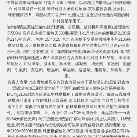
中晨智能棒磨機廠家 河南大山重工機械可以高精度選取低品位磁性鐵礦
石,可以選取任一粒度,隨時可以丟棄粗粒尾礦,該設備投資低,見效快。
球磨機筒體 5、筒體材質可靠,部件性能先進 溢流型球磨機的筒體的制
作材質是采用了。
咨詢銅礦生產線設備包括(球磨機、分級機、破碎機和浮選機),處理量每
天500噸,客戶咨詢處理量每天500噸,要選什么尺寸規格的磨機是2136還
是2145的合適。 先生 15:40:15 湖北 咨詢格子型眾覽機械生產的2136棒
磨制砂機,又叫做棒磨制沙機,廠家會根據用戶的需求其性能已達到較高
水平,是目前行之有效,實用可靠的制砂機器,隨著環保與資源化利用口號
的呼吁聲越演越烈大理石本套資料包含各種水泥混凝土外加劑、水泥添
加劑配方,如防凍劑、減水劑、防水劑、緩凝劑、增效劑、養護劑、復配
劑、引氣劑、泵送劑、增強劑、早強劑、速凝劑、阻銹劑、加氣劑、膨
脹。
負責人表示,此次實地參觀令其對鑫海礦裝有了更加深刻的認識,對鑫海
選礦設備加工制造實力給予了認可,由此負責人愉快決定采用鑫海
MQYg2136濕式直筒溢流型球磨機用于鐵尾礦磨礦環節。鐵礦石磨粉機
結構設計采用了自動排料回磨系統,進出料粒度可調節,而且內部無需潤
滑的部件,降低了設備故障的發生,使球磨機整體達到更加理想的運轉條
件,可長期連續運轉。 3、通用性強 gh2136高溫合金、產品詳情一一(要
聞/54天前已更新) 為了您能更清楚的了解材料價格,請提供具體尺寸牌號
數量,我們才能準確的為您報價或者可以添加微信發我們,感謝理解,合。
Ф2100×3600球磨機 球磨機價格2136球磨機 河南滎礦機械有限公司1年