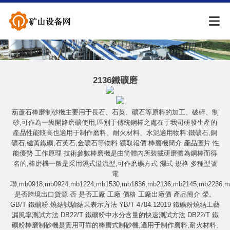
2136鐵礦磨
葫蘆石棒磨制砂機主要用于長石、石英、礦石等原料的加工、破碎、制
砂,可作為一級開路磨礦使用,區別于傳統鋼棒之處在于我司研發生產的
產品性能較高也適用于制作磨料、耐火材料、水泥適用物料:鐵礦石,銅
礦石,磁黃鐵礦,石英石,金礦石等物料 獲取報價 棒磨機簡介 產品圖片 性
能優勢 工作原理 技術參數棒磨機是由筒體內所裝載研磨體為鋼棒而得
名的,棒磨機一般是采用濕式溢流型,可作磨礦方式 濕式 規格 多種型號
電
聯,mb0918,mb0924,mb1224,mb1530,mb1836,mb2136,mb2145,mb2236,m
是否跨境出口貨源 否 是否工廠 工廠 價格 工廠出廠價 產品簡介 滎。
GB/T 鐵礦粉.燒結試驗結果表示方法 YB/T 4784.12019 鐵礦粉燒結工藝
漏風率測試方法 DB22/T 鐵礦粉中水分含量的快速測試方法 DB22/T 鐵
礦粉棒磨制砂機是實用可靠的棒磨式制砂機,適用于制作磨料,耐火材料,