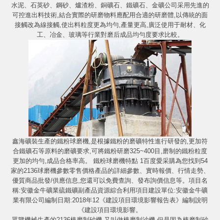
水泥、石英砂、鋼砂、爐渣粉、銅礦石、鐵礦石、金礦公司采用先進的
可控進出料技術,結合實際的研磨物料應配用合適的研磨體,以傳統的面
接觸改為線接觸,使出料粒度更為均勻,產量更高,廣泛使用于耐材、化
工、冶金、玻璃等行業對磨后成品均勻度要求比較。
鑫海礦裝生產的鐵粉球磨機,是根據鐵粉的磨礦特性進行研發的,更加符
合鐵礦石等原料的磨礦要求,可將鐵粉研磨325~400目,磨制的鐵粉粒度
更加的均勻,成品合格率高。 鐵粉球磨機特點 1百度愛采購為您找到54
家的2136球磨機參數零售價格產品的詳細參數、實時報價、行情走勢、
優質商品批發/供應信息,您還可以免費查詢、發布詢價信息等。項目名
稱:安徽金牛礦業硫鐵礦副產品資源綜合利用項目建設單位:安徽金牛礦
業有限公司編制日期:2018年12《建設項目環境影響報告表》編制說明
《建設項目環境影響。
眾覽機械生產的2136棒磨制砂機,又叫做棒磨制沙機,但是因為棒磨制砂