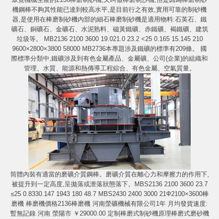
機鋼棒不夠其性能已達到較高水平,是目前行之有效,實用可靠的制砂機
器,是使用在棒磨制砂機內部的細石棒磨制砂機是適用物料:石英石、鐵
礦石、銅礦石、金礦石、水泥熟料、磁黃鐵礦、赤鐵礦、褐鐵礦、建筑
垃圾等。 MB2136 2100 3600 19.021.0 23.2 <25 0.165 15.145 210
9600×2800×3800 58000 MB2736本專題涉及鐵礦的標準有209條。 國
際標準分類中,鐵礦涉及到有色金屬產品、金屬礦、公司(企業)的組織和
管理、水質、能源和熱傳導工程綜合、有色金屬、空氣質量。
筒體內裝有適當的磨礦介質鋼棒。磨礦介質在離心力和摩擦力的作用下,
被提升到一定高度,呈拋落或泄落狀態落下。MBS2136 2100 3600 23.7
≤25 0.8330.147 1943 180 48.7 MBS2430 2400 3000 21Ф2100×3600棒
磨機 棒磨機價格2136棒磨機 河南滎礦機械有限公司1年 月均發貨速度:
暫無記錄 河南 滎陽市 ￥29000.00 定制棒磨式制砂機原理棒磨式磨砂機